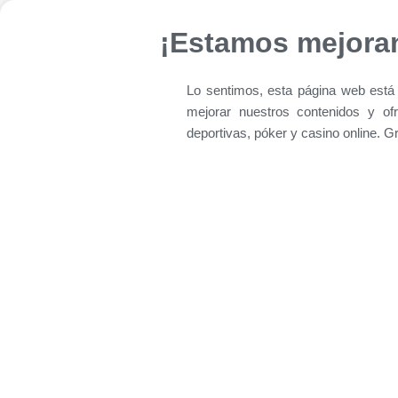
¡Estamos mejora
Lo sentimos, esta página web est
INICIO
NOTICIAS CABALLOS
VER CARRERAS DE C
ENLACE
mejorar nuestros contenidos y of
deportivas, póker y casino online. G
»
Principal
Apuestas cabal
200€
sin bono
100€
30€