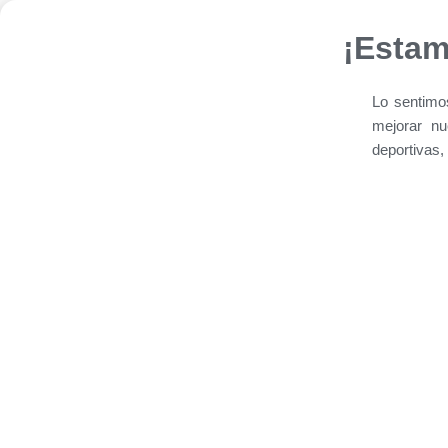
¡Estam
Lo sentimo
INICIO
NOTICIAS CA
V
mejorar nu
deportivas,
Pr
200€
sin bono
100€