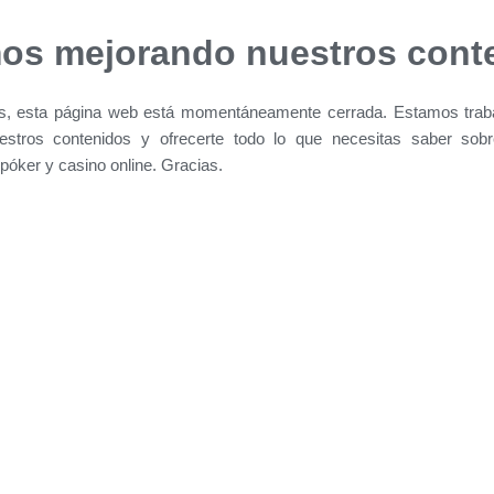
os mejorando nuestros cont
s, esta página web está momentáneamente cerrada. Estamos trab
BALLOS
ER CARRERAS DE CABALLOS
ENLACES
CONTACTO
estros contenidos y ofrecerte todo lo que necesitas saber sob
 póker y casino online. Gracias.
»
incipal
Caballos